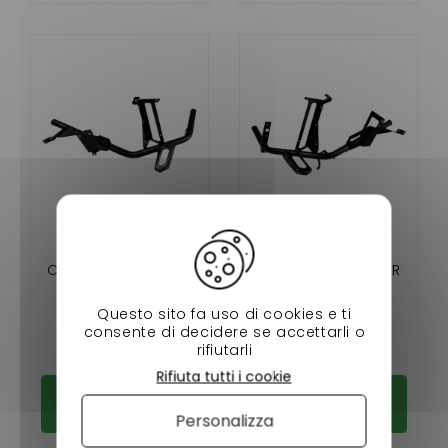
PUNTONE
PUNTONE
CONDUCENTE LIGIER
PASSEGGERO LIGIER
JS 50 , JS 50 L
JS 50, JS 50 L
(FASE2/3)
(FASE2/3)
84,90 €
84,90 €
Questo sito fa uso di cookies e ti
consente di decidere se accettarli o
Disponibile
Disponibile
rifiutarli
Rifiuta tutti i cookie
Aggiungi al
Aggiungi al
carrello
carrello
Personalizza