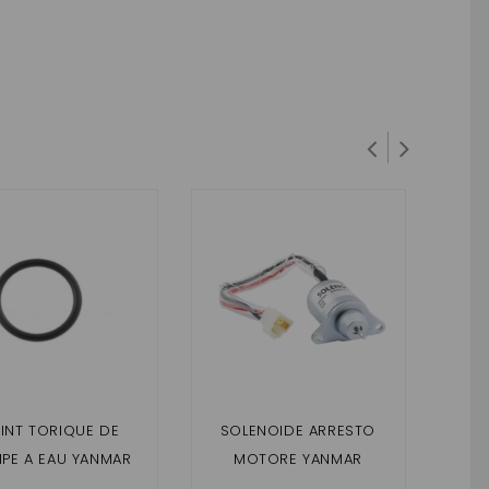
INT TORIQUE DE
SOLENOIDE ARRESTO
SEN
PE A EAU YANMAR
MOTORE YANMAR
DEL
CHATENET, MICROCAR,