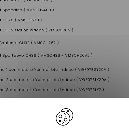
t Speedino ( VMSCH2400 )
t CH26 ( VMSCH261 )
t CH32 station wagon ( VMSCH262 )
 Chatenet CH33 ( VMSCH267 )
t Sporteevo CH39 ( VMSCH39 - VMSCH26A2 )
ane 1 con motore Yanmar bicilindrico ( VGP97BSY29A )
ane 2 con motore Yanmar bicilindrico ( VGP97BLY29A )
ane 3 con motore Yanmar bicilindrico ( VGP97BLY2 )
izia con motore Yanmar bicilindrico ( VGP08Y2DB )
ca con motore Yanmar bicilindrico ( VGP09Y2DB )
 ut con motore Yanmar bicilindrico