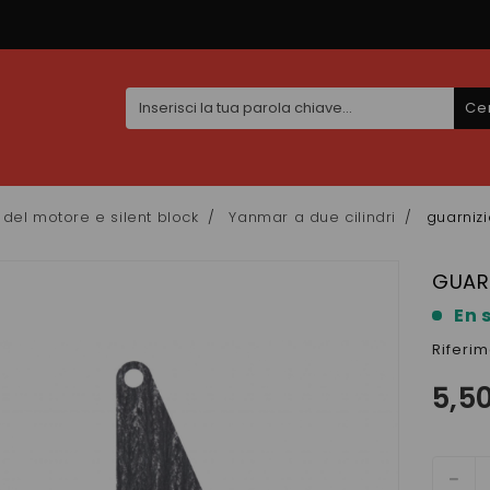
Ce
i del motore e silent block
Yanmar a due cilindri
guarni
GUAR
En 
Riferi
5,5