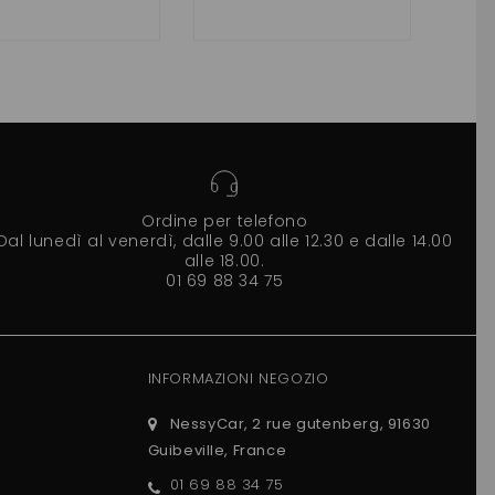
JDM, BELLIER
Ordine per telefono
Dal lunedì al venerdì, dalle 9.00 alle 12.30 e dalle 14.00
alle 18.00.
01 69 88 34 75
INFORMAZIONI NEGOZIO
NessyCar, 2 rue gutenberg, 91630
Guibeville, France
01 69 88 34 75