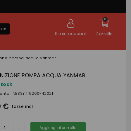
0
rca
Il mio account
Carrello
zione pompa acqua yanmar
NIZIONE POMPA ACQUA YANMAR
stock
mento
NESSY 119260-42021
0 €
tasse incl.
Aggiungi al carrello