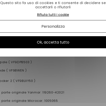
es con motore Yanmar bicilindrico ( VGP10Y2DB )
Questo sito fa uso di cookies e ti consente di decidere se
accettarli o rifiutarli
sy con motore Yanmar bicilindrico ( VGP10Y2DR )
Rifiuta tutti i cookie
s ( VGP11 )
Personalizza
VX550 ( VF9XLD503 )
VX650
Ok, accetta tutto
cino
Le bellier
( VF9BLX501 )
Divane ( VF9DVB503 )
Opale ( VF9DPB503 )
Jade ( VF9BWEN )
Docker 2 ( VF9BLXY50 )
 parte originale Yanmar: 119260-42021
 parte originale Microcar: 1005065