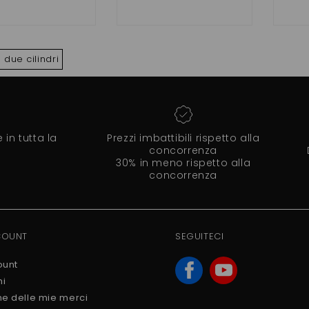
due cilindri
in tutta la
Prezzi imbattibili rispetto alla
concorrenza
30% in meno rispetto alla
concorrenza
COUNT
SEGUITECI
ount
ni
ne delle mie merci