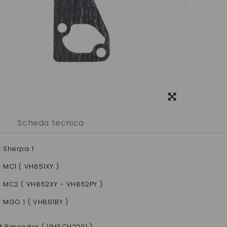
Visualizza
ingrandito
Scheda tecnica
r Sherpa 1
 MC1 ( VH851XY )
r MC2 ( VH852XY - VH852PY )
r MGO 1 ( VH861BY )
t Barooder ( VMSCH2201 )