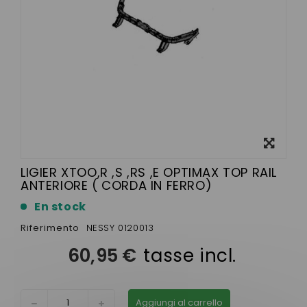
Visualizza
ingrandito
LIGIER XTOO,R ,S ,RS ,E OPTIMAX TOP RAIL
ANTERIORE ( CORDA IN FERRO)
En stock
Riferimento
NESSY 0120013
60,95 €
tasse incl.
Aggiungi al carrello