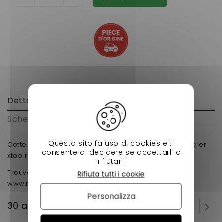
Dettagli
Scheda tecnica
Questo sito fa uso di cookies e ti
Cette traverse supérieur avant se monte sur votre ligier
consente di decidere se accettarli o
xtoo r s rs . berceau en fer
rifiutarli
Trouver toutes nos pièces voiture sans permis sur
Rifiuta tutti i cookie
www.nessycar.fr !
Personalizza
30 altri prodotti della stessa categoria: