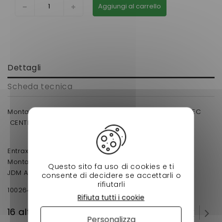
Aggiungi al carrello
Dettagli
Scheda tecnica
Montage avec le roulement AVANT
30 X 60 X 37 ( AVEC
CENTRAGE ) POUR DISQUE DE FREIN 210 MM
Entraxe 115 mm
Montage sur
Questo sito fa uso di cookies e ti
JDM Albizia, Abaca, Aloes 1er montage
consente di decidere se accettarli o
rifiutarli
1002645
Rifiuta tutti i cookie
16 altri prodotti della stessa categoria:
Personalizza