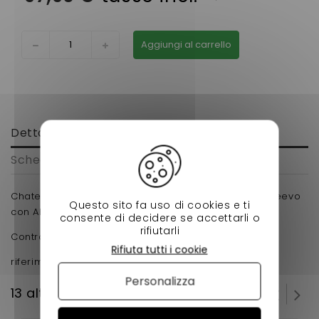
Aggiungi al carrello
Dettagli
Scheda tecnica
Chatenet portamozzo passeggero 26,28,30,32,sporteevo
Questo sito fa uso di cookies e ti
con ABS con montaggio disco 225 mm
consente di decidere se accettarli o
rifiutarli
Controlla il tuo modello prima di ordinare.
Rifiuta tutti i cookie
riferimento originale :0117314
Personalizza
13 altri prodotti della stessa categoria: