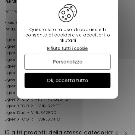
PERMIS .
REFERENCE D'ORIGINE :1401093
Frais de port supplémentaires EXEPTIONNEL POUR
PAREBRISE (par unité) CONDITION SUR PALETTE.
Questo sito fa uso di cookies e ti
consente di decidere se accettarli o
Ligier 162 - VJRJS16FD
rifiutarli
Ligier Ambra - VJRJS16FD
Rifiuta tutti i cookie
Ligier XTOO R DCI - VJRJS34CR
Ligier XTOO 1 - VJRJS28FD
Personalizza
Ligier Optimax DCI - VJRJS40CR
Ligier XTOO Max - VJRJS32FD
Ligier Optimax Progress - VJRJS40FD
Ok, accetta tutto
Ligier XTOO Max MPE - VJRJS32MP
Ligier Nova 500 - VJRJS20FD
Ligier XTOO R MPE - VJRJS34MP
Ligier XTOO 2 - VJRJS28FD
Ligier Dué - VJRJS42FDD
Ligier XTOO R - VJRJS34FD
15 altri prodotti della stessa categoria: