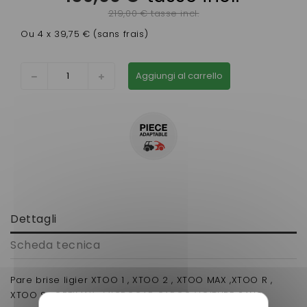
219,00 € tasse incl.
Ou 4 x 39,75 € (sans frais)
Aggiungi al carrello
Dettagli
Scheda tecnica
Pare brise ligier XTOO 1 , XTOO 2 , XTOO MAX ,XTOO R ,
XTOO S , OPTIMAX , MICROCAR CARGO VOITURE SANS