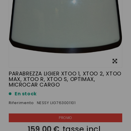
Visualizza
ingrandito
PARABREZZA LIGIER XTOO 1, XTOO 2, XTOO
MAX, XTOO R, XTOO S, OPTIMAX,
MICROCAR CARGO
En stock
Riferimento
NESSY LIG763001101
159,00 €
tasse incl.