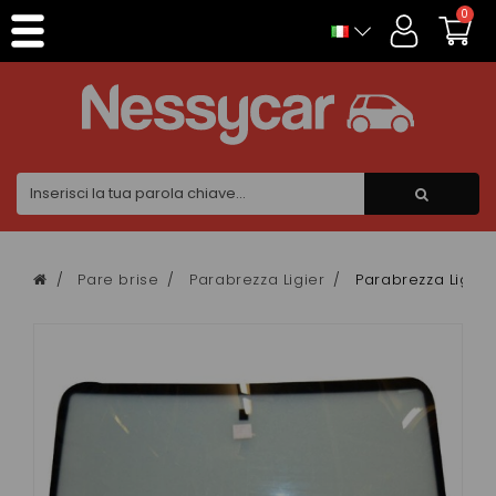
Pannello di gestione dei cookies
0
Pare brise
Parabrezza Ligier
Parabrezza Ligie