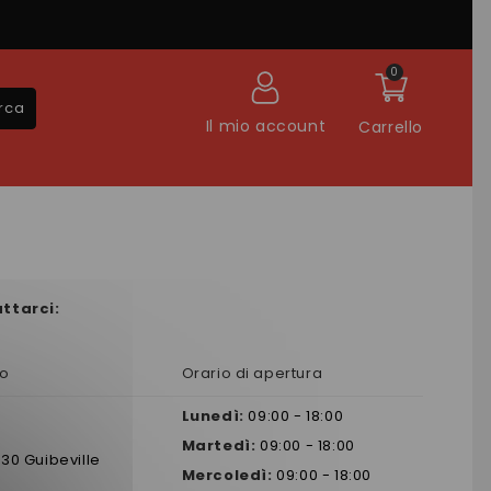
0
rca
Il mio account
Carrello
attarci:
io
Orario di apertura
Lunedì:
09:00 - 18:00
Martedì:
09:00 - 18:00
630
Guibeville
Mercoledì:
09:00 - 18:00