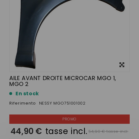
Visualizza
ingrandito
AILE AVANT DROITE MICROCAR MGO 1,
MGO 2
En stock
Riferimento
NESSY MGO751001002
44,90 €
tasse incl.
54,90 € tasse incl.