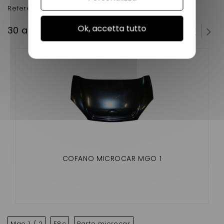
Reference d'origine : 1008115
Ok, accetta tutto
30 altri prodotti della stessa categoria:
COFANO MICROCAR MGO 1
Mgo 1 / 2
F8c
Parte microcar