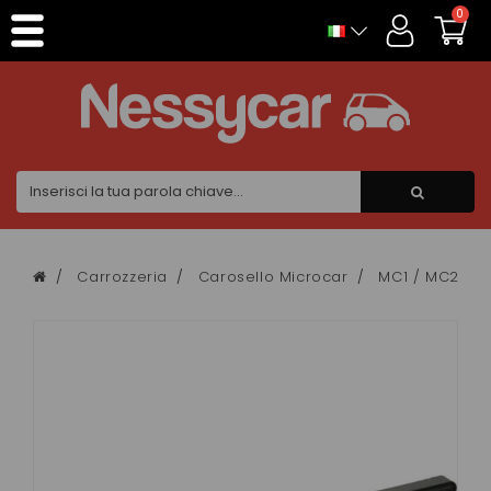
Pannello di gestione dei cookies
0
Carrozzeria
Carosello Microcar
MC1 / MC2 FAS