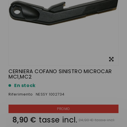
Visualizza
ingrandito
CERNIERA COFANO SINISTRO MICROCAR
MC1,MC2
En stock
Riferimento
NESSY 1002734
8,90 €
tasse incl.
24,90 € tasse incl.