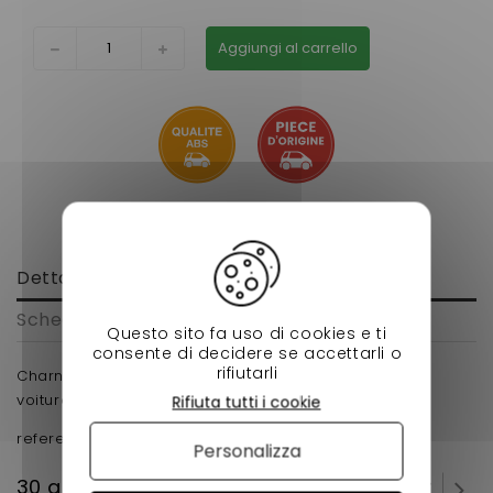
Aggiungi al carrello
Dettagli
Scheda tecnica
Questo sito fa uso di cookies e ti
consente di decidere se accettarli o
rifiutarli
Charniere de capot gauche microcar mc1,mc2 pour
voiture sans permis .
Rifiuta tutti i cookie
reference d'origine : 1002732
Personalizza
30 altri prodotti della stessa categoria: