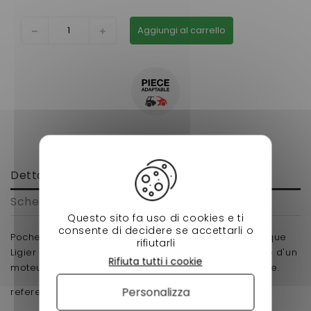
Aggiungi al carrello
Dettagli
Scheda tecnica
Questo sito fa uso di cookies e ti
consente di decidere se accettarli o
Pochette de joints pour voiture sans permis de marque
rifiutarli
Ligier , Microcar , dué , chatenet , jdm , bellier equipé d'un
Rifiuta tutti i cookie
moteur lombardini dci Ldw 442 et LDW 492 adaptable.
Personalizza
reference d'origine : EDS0082051320-S