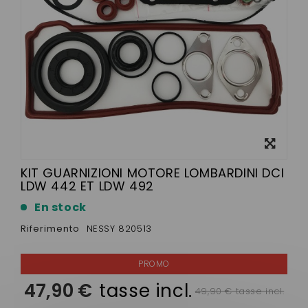
Visualizza
ingrandito
KIT GUARNIZIONI MOTORE LOMBARDINI DCI
LDW 442 ET LDW 492
En stock
Riferimento
NESSY 820513
47,90 €
tasse incl.
49,90 € tasse incl.