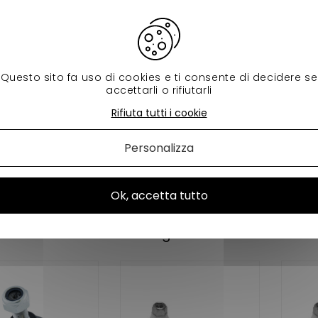
ra - VJRJS16FD
up - VJRJS22FE
 - VJRJS16FD
O 1 - VJRJS28FD
é - VJRJS42FDD
OO R DCI - VJRJS34CR
Questo sito fa uso di cookies e ti consente di decidere se
OO Max - VJRJS32FD
accettarli o rifiutarli
timax DCI - VJRJS40CR
OO S - VJRJS42FD
Rifiuta tutti i cookie
OO RS MPE - VJRJS44MP
OO RS - VJRJS44FD
a 500 - VJRJS20FD
Personalizza
two - VJRJS22FD
Microcar Cargo Progress - VJRJS40F
Microcar Cargo DCI - VJRJS40CR
Ok, accetta tutto
d'origine :
152066 vendu a l'unité
prodotti della stessa categoria: