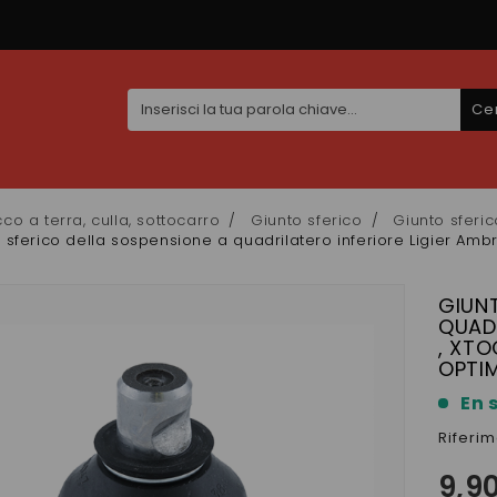
Ce
cco a terra, culla, sottocarro
Giunto sferico
Giunto sferic
 sferico della sospensione a quadrilatero inferiore Ligier Ambr
GIUNT
QUADR
, XTO
OPTI
En 
Riferi
9,9