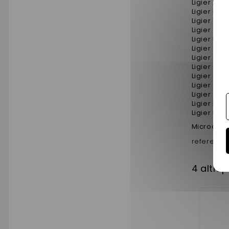
Ligier Amb
Ligier Be 
Ligier 162
Ligier XTO
Ligier Du
Ligier XT
Ligier XT
Ligier Op
Ligier XT
Ligier XT
Ligier XT
Ligier Nov
Ligier be 
Microcar
reference 
4 altri 