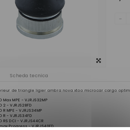
Visualizza
ingrandito
Scheda tecnica
erieur de triangle ligier ambra nova xtoo microcar cargo opti
OO Max MPE - VJRJS32MP
O 2 - VJRJS28FD
OO R MPE - VJRJS34MP
OO R - VJRJS34FD
OO RS DCI - VJRJS44CR
timax Progress - VJRJS40FD