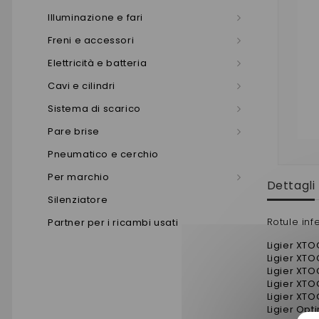
Illuminazione e fari
Freni e accessori
Elettricità e batteria
Cavi e cilindri
Sistema di scarico
Pare brise
Pneumatico e cerchio
Per marchio
Dettagli
Silenziatore
Rotule inf
Partner per i ricambi usati
Ligier XT
Ligier XTO
Ligier XT
Ligier XT
Ligier XT
Ligier Op