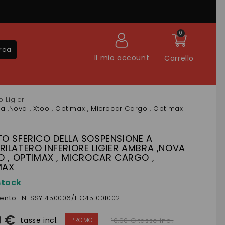
0
rca
Il mio account
Carrello
o Ligier
a ,Nova , Xtoo , Optimax , Microcar Cargo , Optimax
O SFERICO DELLA SOSPENSIONE A
ILATERO INFERIORE LIGIER AMBRA ,NOVA
O , OPTIMAX , MICROCAR CARGO ,
MAX
stock
mento
NESSY 450006/LIG451001002
0 €
tasse incl.
10,90 € tasse incl.