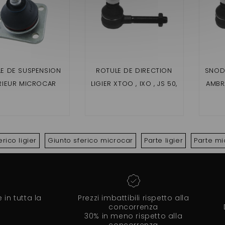
E DE SUSPENSION
ROTULE DE DIRECTION
SNODO
ERIEUR MICROCAR
LIGIER XTOO , IXO , JS 50,
AMBRA
 / VIRGO / MC1 /
MICROCAR
 MGO / M8 / F8C /
MC1/MC2/MGO3/MGO4,
 IXO/ JS50 / JSRC /
CARGO,OPTIMAX,NOVA
DUÉ
rico ligier
Giunto sferico microcar
Parte ligier
Parte mi
in tutta la
Prezzi imbattibili rispetto alla
concorrenza
30% in meno rispetto alla
concorrenza