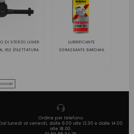
 DI STERZO LIGIER
LUBRIFICANTE
, 162 (FILETTATURA
SGRASSANTE BARDAHL
14 MM)
SENZA PATENTE AUTO
crocar
Ordine per telefono
Dal lunedì al venerdì, dalle 9.00 alle 12.30 e dalle 14.00
alle 18.00.
01 69 88 34 75