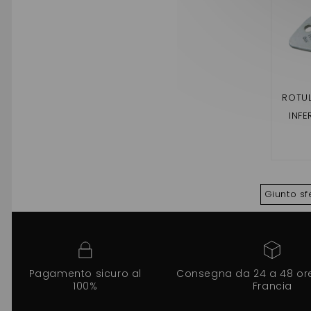
ROTUL
INF
LYRA
MC2 /
LIGIER
Giunto sfe
Pagamento sicuro al
Consegna da 24 a 48 ore 
100%
Francia