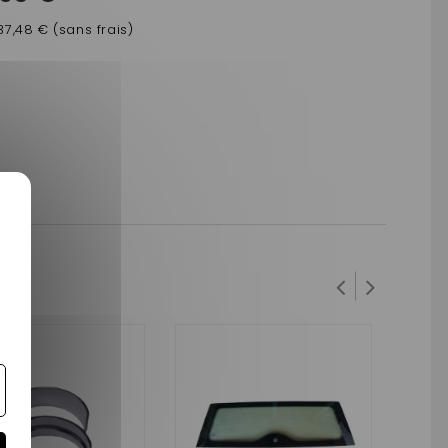
37,48 € (sans frais)