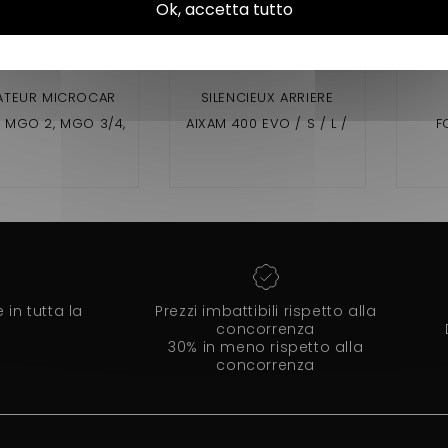
Ok, accetta tutto
ATEUR MICROCAR
SILENCIEUX ARRIERE
, MGO 2, MGO 3/4,
AIXAM 400 EVO / S / L /
F
CARGO, F8C, DUÉ
SL
C
O
in tutta la
Prezzi imbattibili rispetto alla
concorrenza
30% in meno rispetto alla
concorrenza