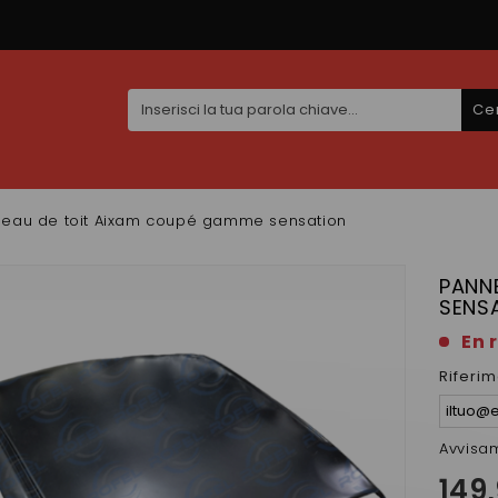
Ce
eau de toit Aixam coupé gamme sensation
PANN
SENS
En 
Riferi
Avvisa
149