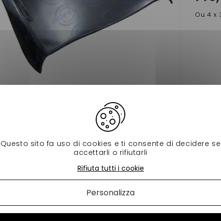
Ou 4 x 
Visualizza
ingrandito
 prodotti della stessa categoria:
Questo sito fa uso di cookies e ti consente di decidere se
accettarli o rifiutarli
Rifiuta tutti i cookie
Personalizza