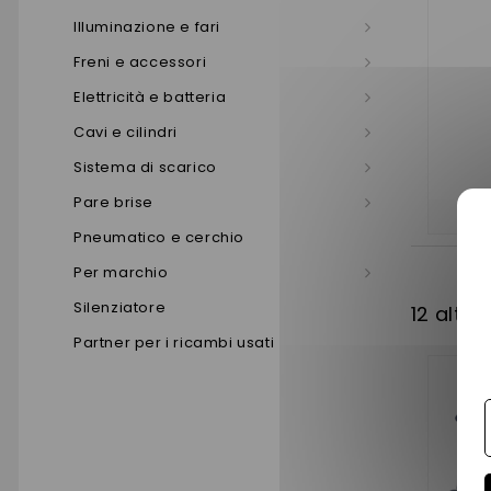
Illuminazione e fari
Freni e accessori
Elettricità e batteria
Cavi e cilindri
Sistema di scarico
Pare brise
Pneumatico e cerchio
Per marchio
Silenziatore
12 altri
Partner per i ricambi usati