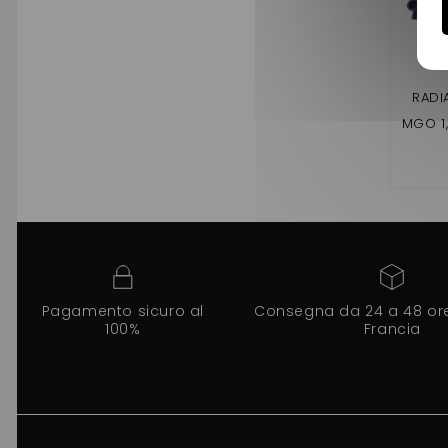
RADI
MGO 1
M8, 
Pagamento sicuro al
Consegna da 24 a 48 ore 
100%
Francia