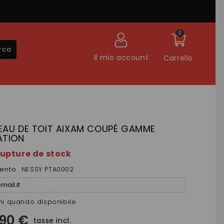
0
rca
Il mio account
Carrello
EAU DE TOIT AIXAM COUPÉ GAMME
ATION
rupture de stock
mento
NESSY PTA0002
mi quando disponibile
,90 €
tasse incl.