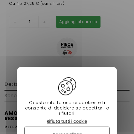
Ou 4 x 27,25 € (sans frais)
Aggiungi al carrello
Dettagli
Scheda tecnica
Questo sito fa uso di cookies e ti
consente di decidere se accettarli o
AMORTISSEUR AVANT COMPLET AVEC
rifiutarli
RESSORT ADAPTABLE VENDU A L'UNITÉ
Rifiuta tutti i cookie
REFERENCE D'ORIGINE : 201053