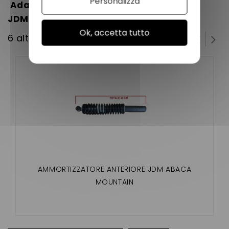
Personalizza
Adaptable sur :
JDM ROXSY
Ok, accetta tutto
6 altri prodotti della stessa categoria:
AMMORTIZZATORE ANTERIORE JDM ABACA
MOUNTAIN