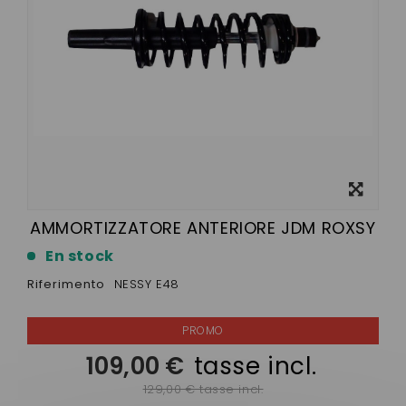
Visualizza
ingrandito
AMMORTIZZATORE ANTERIORE JDM ROXSY
En stock
Riferimento
NESSY E48
109,00 €
tasse incl.
129,00 € tasse incl.