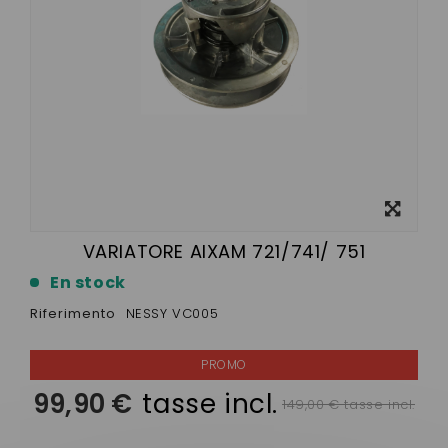
Visualizza
ingrandito
VARIATORE AIXAM 721/741/ 751
En stock
Riferimento
NESSY VC005
99,90 €
tasse incl.
149,00 € tasse incl.