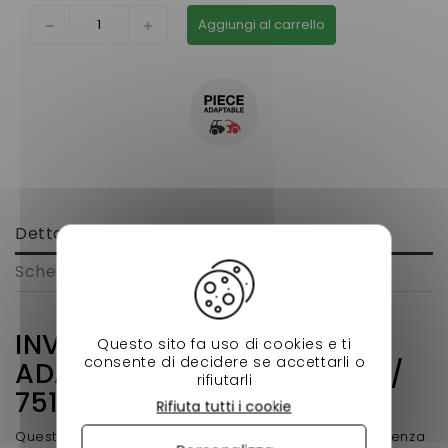
Aggiungi al carrello
Dettagli
Scheda tecnica
INVERTER A PONTE
Questo sito fa uso di cookies e ti
consente di decidere se accettarli o
ADATTABILE AIXAM 721/741 /
rifiutarli
751
Rifiuta tutti i cookie
Questo pezzo è adattato aixam 721/741/ 751. La differenza