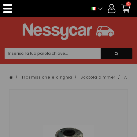
Pannello di gestione dei cookies
0
Trasmissione e cinghia
Scatola dimmer
Aixa